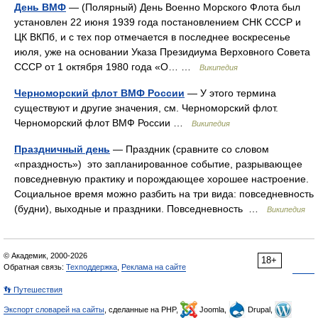
День ВМФ
— (Полярный) День Военно Морского Флота был
установлен 22 июня 1939 года постановлением СНК СССР и
ЦК ВКПб, и с тех пор отмечается в последнее воскресенье
июля, уже на основании Указа Президиума Верховного Совета
СССР от 1 октября 1980 года «О… …
Википедия
Черноморский флот ВМФ России
— У этого термина
существуют и другие значения, см. Черноморский флот.
Черноморский флот ВМФ России …
Википедия
Праздничный день
— Праздник (сравните со словом
«праздность») это запланированное событие, разрывающее
повседневную практику и порождающее хорошее настроение.
Социальное время можно разбить на три вида: повседневность
(будни), выходные и праздники. Повседневность …
Википедия
© Академик, 2000-2026
18+
Обратная связь:
Техподдержка
,
Реклама на сайте
👣 Путешествия
Экспорт словарей на сайты
, сделанные на PHP,
Joomla,
Drupal,