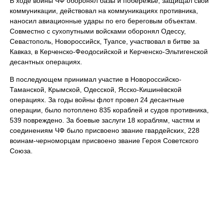
В ходе войны ЧФ оборонял базы и побережье, защищал свои
коммуникации, действовал на коммуникациях противника,
наносил авиационные удары по его береговым объектам.
Совместно с сухопутными войсками оборонял Одессу,
Севастополь, Новороссийск, Туапсе, участвовал в битве за
Кавказ, в Керченско-Феодосийской и Керченско-Эльтигенской
десантных операциях.
В последующем принимал участие в Новороссийско-
Таманской, Крымской, Одесской, Ясско-Кишинёвской
операциях. За годы войны флот провел 24 десантные
операции, было потоплено 835 кораблей и судов противника,
539 повреждено. За боевые заслуги 18 кораблям, частям и
соединениям ЧФ было присвоено звание гвардейских, 228
воинам-черноморцам присвоено звание Героя Советского
Союза.