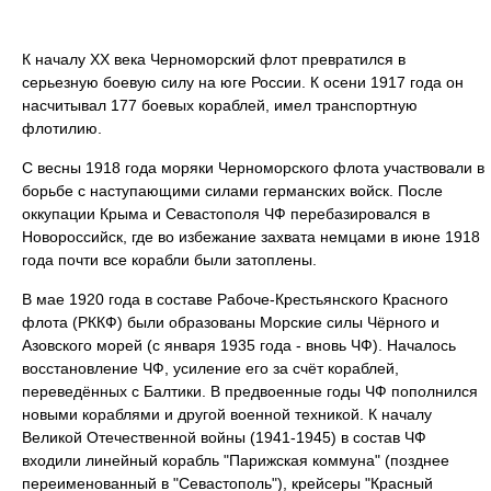
К началу ХХ века Черноморский флот превратился в
серьезную боевую силу на юге России. К осени 1917 года он
насчитывал 177 боевых кораблей, имел транспортную
флотилию.
С весны 1918 года моряки Черноморского флота участвовали в
борьбе с наступающими силами германских войск. После
оккупации Крыма и Севастополя ЧФ перебазировался в
Новороссийск, где во избежание захвата немцами в июне 1918
года почти все корабли были затоплены.
В мае 1920 года в составе Рабоче-Крестьянского Красного
флота (РККФ) были образованы Морские силы Чёрного и
Азовского морей (с января 1935 года - вновь ЧФ). Началось
восстановление ЧФ, усиление его за счёт кораблей,
переведённых с Балтики. В предвоенные годы ЧФ пополнился
новыми кораблями и другой военной техникой. К началу
Великой Отечественной войны (1941-1945) в состав ЧФ
входили линейный корабль "Парижская коммуна" (позднее
переименованный в "Севастополь"), крейсеры "Красный